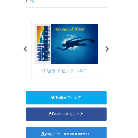
海
（OWD）
中級ライセンス（AD）
ファン
Twitterでシェア
Facebookでシェア