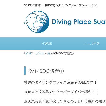
9/14SDC講習①｜神戸にあるダイビングショップSuave KOBE
HOME
コース内容
HOME
»
ブログ
»
海
»
9/14SDC講習①
9/14SDC講習①
神戸のダイビングプレイスSuaveKOBEです！
今週末は淡路島でスクーバーダイバー講習！！
お天気も良く夏が戻ってきたのかという感じの暑さ