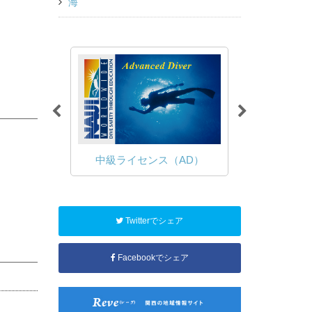
海
（OWD）
中級ライセンス（AD）
ファン
Twitterでシェア
Facebookでシェア