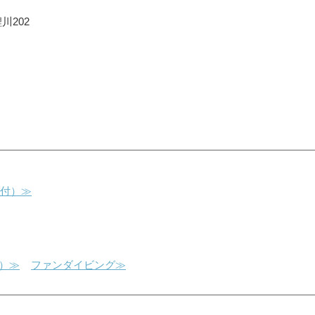
川202
初級ライセンス
ファンダイビング
受付）≫
）≫
ファンダイビング≫