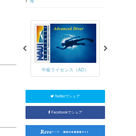
海
（OWD）
中級ライセンス（AD）
ファン
Twitterでシェア
Facebookでシェア