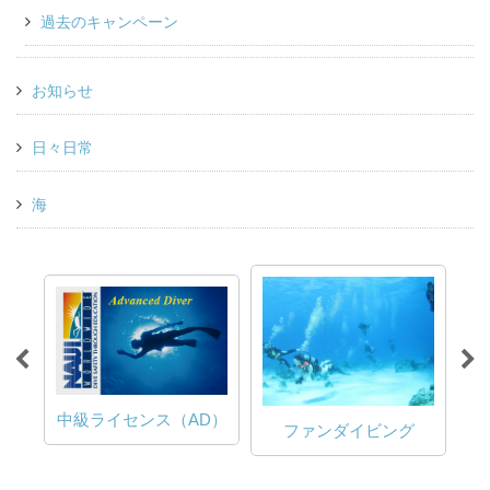
過去のキャンペーン
お知らせ
日々日常
海
初級ライセンス
（AD）
ファンダイビング
（OWD）