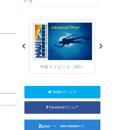
海
（OWD）
中級ライセンス（AD）
ファン
Twitterでシェア
Facebookでシェア