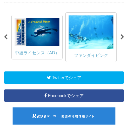
初級ライセンス
AD）
ファンダイビング
（OWD）
Twitterでシェア
Facebookでシェア