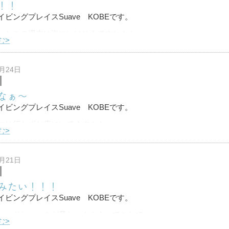
！！
イビングプレイスSuave KOBEです。
っとこの週末は海にいけそうですね！！
む>
に潜ったのが最後だから約１ヶ月ぶり！！！
た時にいた生物は台風でどーなってるのでしょ
8月24日
なぁ～
イビングプレイスSuave KOBEです。
には行かずお店にいてます！！
む>
日は最近欲しいもの！！ってことで
スから最近発売されたTG-6☆
8月21日
るカメ
みたい！！！
イビングプレイスSuave KOBEです。
ヘッドシャークが見たい！！！ってことで
む>