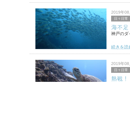
日本でも
せっかく
2019年0
日々日常
海不足
神戸のダ
やっと、
続きを読
まだまだ
早く回復
2019年0
日々日常
そして海
熱戦！
神戸のダ
昨日は定
続きを読
第１試合
それより
2019年0
日々日常
大型テ