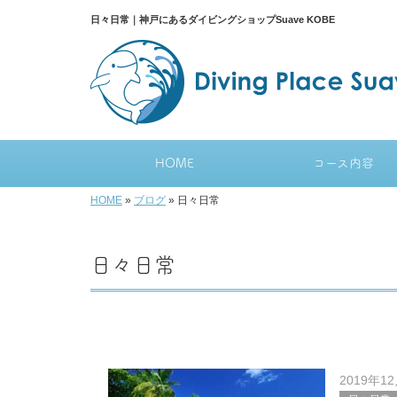
日々日常｜神戸にあるダイビングショップSuave KOBE
HOME
コース内容
HOME
»
ブログ
»
日々日常
日々日常
2019年1