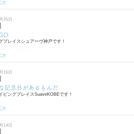
む>
きり寒くなってきましたが
、店の中ではＴシャツの木下です…笑
0月25日
客さんのドライスーツが届きました！
GO
グプレイスシュアーヴ神戸です！
徳島県の日和佐へ
む>
イビングに行ってきまーす！！
る所なんで楽しみです♪
0月16日
明日の朝が早すぎるので
な記念日があるもんだ
ビングプレイスSuaveKOBEです！
わ！
む>
しら記念日があったりするんですが
１０月19日（土）はアメリカで生まれた「スウィーテスト・デー」
0月14日