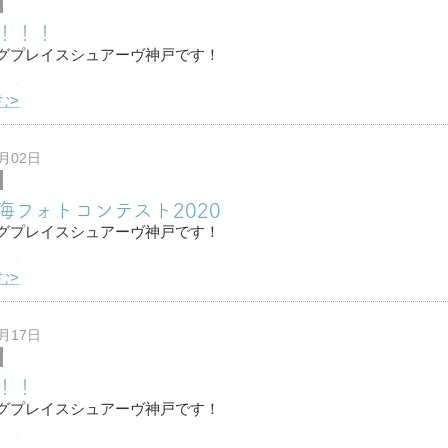
！！！
グプレイスシュアーヴ神戸です！
わ！
む>
掃除しました！
ちゃやった配線もキレイにまとめて
2月02日
しました☆
海フォトコンテスト2020
じでシュアーヴ神戸は本日で
グプレイスシュアーヴ神戸です！
わ！
む>
イビングさんから
フォトコンテスト2020
1月17日
が送られてきたのでお店に貼らせていただきました！！
！！
グプレイスシュアーヴ神戸です！
わ！