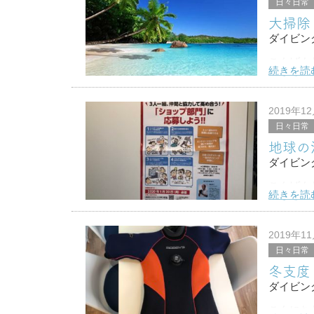
日々日常
大掃除
ダイビン
こんばん
続きを読
今日は大
ぐちゃぐ
2019年1
日々日常
スッキリ
地球の
そんな感
ダイビン
こんばん
続きを読
マリンダ
地球の海
2019年1
日々日常
ポスター
冬支度
ダイビン
こんにち