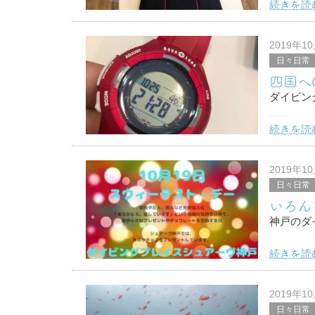
続きを読
朝晩めっ
まだまだ
2019年1
日々日常
今日はお
四国へ
ダイビン
明日から
続きを読
ファンダ
初めて潜
2019年1
日々日常
しかし、
いろん
起きれ
神戸のダイ
こんばん
続きを読
毎日何か
今週末の
2019年1
日々日常
日本には