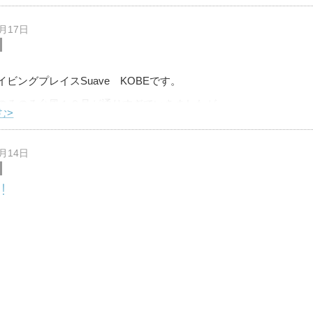
神子元や与那国で見れたりするんですが
見るなら海外かなと思って色々調べてみたんです
8月17日
イビングプレイスSuave KOBEです。
のろのろ台風１０号が通りすぎていきましたが
む>
海への影響は残ってるみたいですね。。。
してほしい！！！
8月14日
！
イビングプレイスSuave KOBEです。
休日ということで甲子園に高校野球を見に行ってきました！！
む>
から第３試合まで観戦しましたがいい試合ばかりでした！！
も日差し
8月10日
レビで！