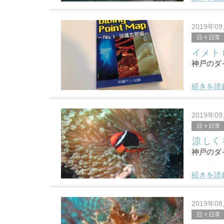
飛ばして
安いやつ
2019年0
日々日常
イメト
神戸のダイ
こないだ
続きを読
見！！
なんでこ
2019年0
日々日常
涼しく
神戸のダイ
こんばん
続きを読
９月に入
今日はめ
2019年0
日々日常
そろそろ