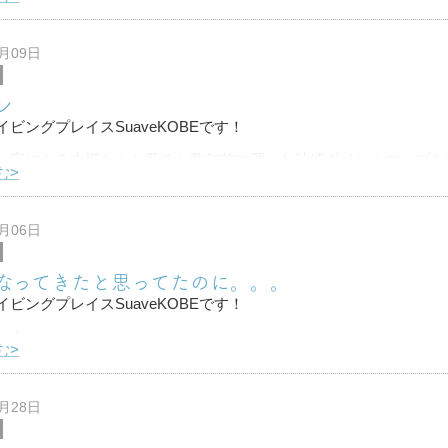
撮影してみようと思いやってみたんですが。。。
なんでちょっと風があると制御不能に
9月09日
レ
ビングプレイスSuaveKOBEです！
、家にある本棚をふと見ると数年前に買った沖縄ポイントマップを
む>
の本を買ったか覚えてなかったし買ったことすら忘れてた。。。笑
初級ライセンス
9月06日
ファンダイビング
なってきたと思ってたのに。。。
ビングプレイスSuaveKOBEです！
わ！
む>
ってちょっとは涼しくなってきたかなと思ってましたが
ちゃくちゃ暑かったですね
8月28日
暑さも落ち着い