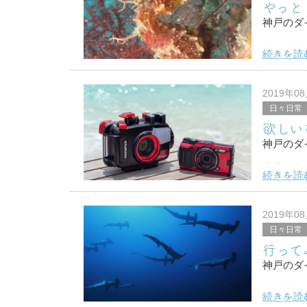
やっと
神戸のダ
はい！や
続きを読
８月３日
前に潜っ
2019年0
日々日常
欲しい
神戸のダ
今週も海
続きを読
なので今
オリンパ
2019年0
日々日常
今使って
行って
神戸のダ
ハンマー
続きを読