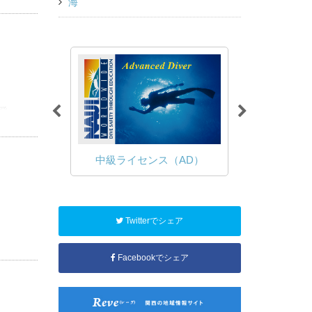
海
発
（OWD）
中級ライセンス（AD）
ファン
Twitterでシェア
Facebookでシェア