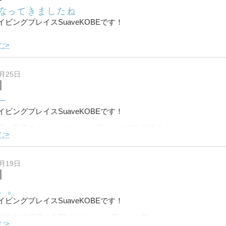
なってきましたね
ビングプレイスSuaveKOBEです！
わ！
む>
ぎて一気に気温も下がり肌寒くなってきましたね
、半そでＴシャツの生活も終わりかな。。。笑
9月25日
台
ー
ビングプレイスSuaveKOBEです！
日お客様のウエットスーツが届いたのでご紹介！！
む>
、ウエットスーツでいける水温なので
潜りに行きましょー♪
9月19日
。。
ビングプレイスSuaveKOBEです！
淡路島で講習の合間にドローン（安いやつ笑）
む>