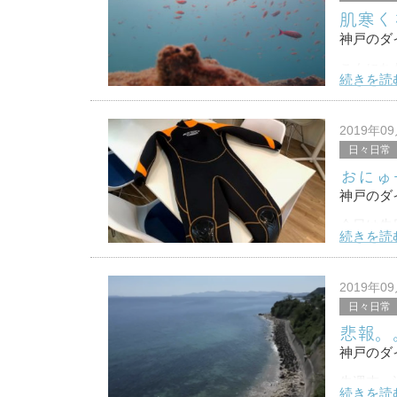
肌寒く
神戸のダイ
こんにち
続きを読
台風が過
そろそろ
2019年0
日々日常
海の方は
おにゅ
神戸のダイ
今日は先
続きを読
まだまだ
いっぱい
2019年0
日々日常
今週末
悲報。
神戸のダイ
先週末、
続きを読