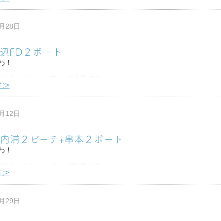
竹野でオープンウォーターダイバー講習
只中でしたが初日はお天気も良く
4月28日
ちゃ暑かったですね！
田辺FD２ボート
わ！
グプレイスシュアーヴ神戸です！！
む>
田辺へダイビング！！
んだ海が荒れる日が多く行けてなかったんですが
初級ライセンス
3月12日
ファンダイビング
こしお天気は悪かったですが海況はバッチ
-10内浦２ビーチ+串本２ボート
わ！
グプレイスシュアーヴ神戸です！！
む>
は泊りでファンダイビング！
冬季限定 内浦ビーチ
1月29日
ホームになりつつある串本２ボート笑