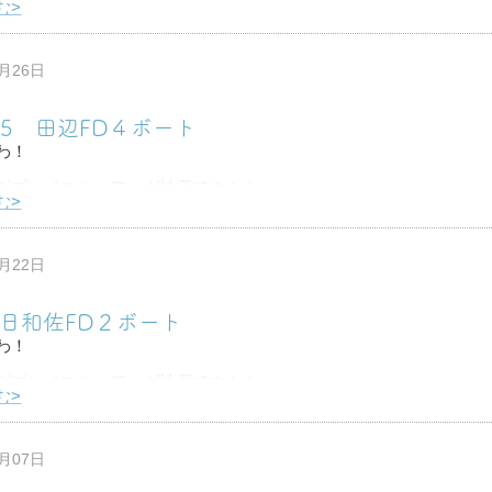
む>
スキューバダイビング部
の沖縄合宿に行ってきました！！
8月26日
の透明度でした！！！
-25 田辺FD４ボート
い砂地を
わ！
グプレイスシュアーヴ神戸です！！
む>
辺に泊りで４ボート潜ってきました☆
の人！還暦のお祝いダイビング♪おめでとう(^^)/
8月22日
もいっぱい潜ってね
1 日和佐FD２ボート
わ！
グプレイスシュアーヴ神戸です！！
む>
ましたがまだまだ暑いですね・・・
ァンダイビングは
8月07日
潜水科学部の学生さんと