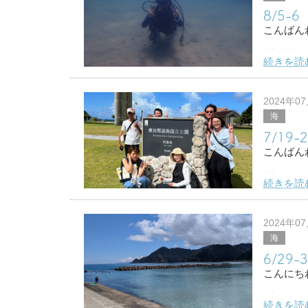
8/5
日和佐に
こんばん
ダイビン
続きを読
平日のん
１日目は
2024年0
海
２日目に
7/19
今回ちー
こんばん
ダイビン
続きを読
7/19-22
３泊４日
2024年0
海
6/2
初日は島
こんにち
北浜ビー
ダイビン
続きを読