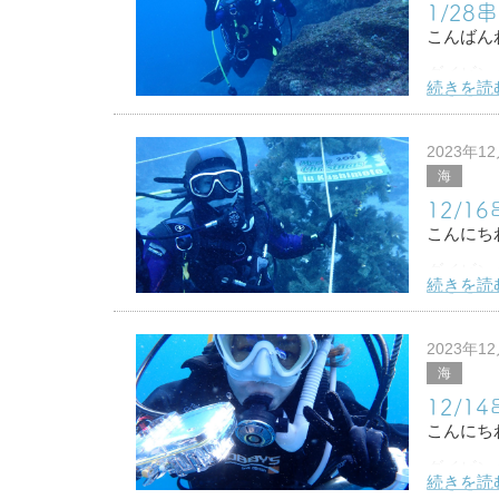
1/28
今回はい
こんばん
ダイビン
続きを読
冬は北風
海が荒れ
2023年1
海
日曜日は
12/1
もうすぐ
こんにち
ダイビン
続きを読
週末荒れ
土曜日潜
2023年1
海
今回は限
12/1
キカモヨ
こんにち
ダイビン
続きを読