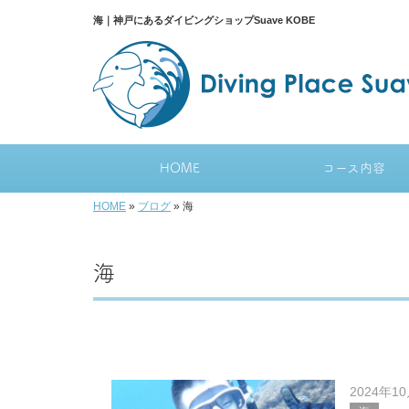
海｜神戸にあるダイビングショップSuave KOBE
HOME
コース内容
HOME
»
ブログ
»
海
海
2024年1