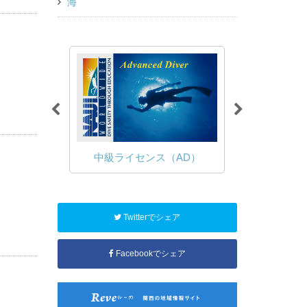
海
（OWD）
中級ライセンス（AD）
ファン
Twitterでシェア
Facebookでシェア