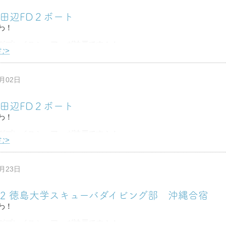
9 田辺FD２ボート
わ！
グプレイスシュアーヴ神戸です！！
む>
田辺リクエストだったので行ってきました☆
ありがとねー♪
0月02日
ゃ久しぶりのゲッター！！
8 田辺FD２ボート
ハ
わ！
グプレイスシュアーヴ神戸です！！
む>
３連チャン海が続きます！初日は田辺！！
のお二人！先月行けなかったのでリベンジ田辺♪
9月23日
ゆらゆらとうねりはあ
9-22 徳島大学スキューバダイビング部 沖縄合宿
わ！
グプレイスシュアーヴ神戸です！！