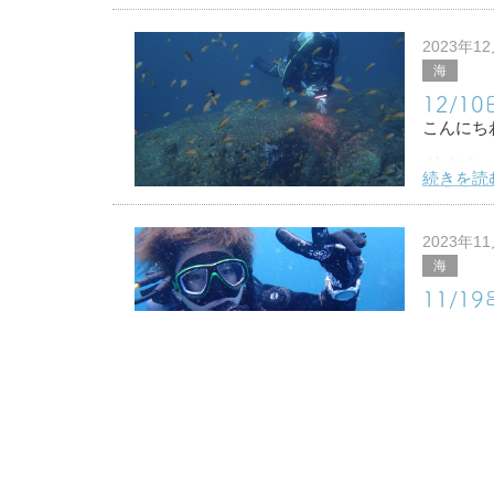
平日のん
安全停止
2023年1
海
ウミウシ
12/1
こんにち
ダイビン
続きを読
久しぶり
ピン写真
2023年1
海
クダゴン
11/1
ベニカ
こんにち
ダイビン
続きを読
１０月末
やっと行
2023年1
海
ほんとは
10/