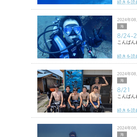
続きを読
徳島大学
３泊４日
2024年0
海
いい感じ
8/24
沖縄の白
こんばん
ダイビン
続きを読
週末は田
主役はこ
2024年0
海
これから
8/2
こんばん
ダイビン
続きを読
お盆明け
今回のフ
2024年0
海
徳島大学