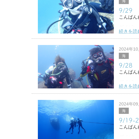
海
9/2
こんばん
ダイビン
続きを読
２日目も
いつも、
2024年1
海
めーっち
9/2
アカオビ
こんばん
ダイビン
続きを読
今日から
久しぶり
2024年0
海
ちょっと
9/1
こんばん
ダイビン