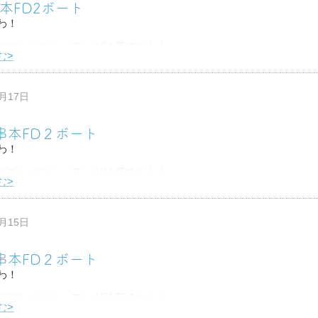
串本FD2ボート
わ！
グプレイスシュアーヴ神戸です！！
む>
吹いたり寒波だったりで
る日が多いんですが
2月17日
串本で潜ってきました♪
6串本FD２ボート
１００本！
わ！
グプレイスシュアーヴ神戸です！！
む>
予報でしたがなんとか
れそうとのことで串本へ♪
2月15日
定水中クリスマスツリーで記念写真☆
4串本FD２ボート
ウ
わ！
グプレイスシュアーヴ神戸です！！
む>