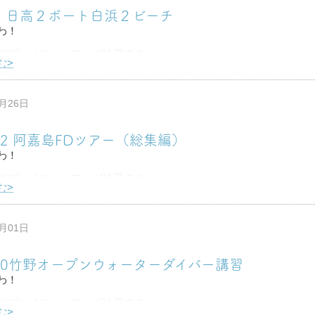
-6 日高２ボート白浜２ビーチ
潜りに行っ
わ！
グプレイスシュアーヴ神戸です！！
む>
びりマンツーマンで潜りに行ってきました！
日高２ボート
7月26日
白浜２ビーチ
-22 阿嘉島FDツアー（総集編）
くんからお写真い
わ！
グプレイスシュアーヴ神戸です！！
む>
で沖縄、阿嘉島ツアーに行ってきました！！
7月01日
9-30竹野オープンウォーターダイバー講習
探索
わ！
チ
グプレイスシュアーヴ神戸です！！
む>