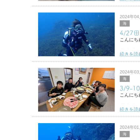
先週末は
梅雨真っ
2024年0
海
めちゃく
4/27
&
こんにち
ダイビン
続きを読
今年初の
なんだか
2024年0
海
今週はす
3/9
こんにち
ダイビン
続きを読
先週土日
１日目は
2024年0
海
２日目は