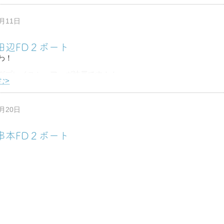
びりマンツーマンで串本へ行ってきました♪
中に！もうすぐ１００本だと！？
2月11日
も増えてきたなぁ☆
0田辺FD２ボート
わ！
グプレイスシュアーヴ神戸です！！
む>
に田辺で潜ってきましたー♪
撮れてなかったのでこっそり盗撮した写真…笑
1月20日
ベ
9串本FD２ボート
わ！
グプレイスシュアーヴ神戸です！！
む>
から荒れてずーっと海に行けてませんでしたが
けましたー！！！笑
0月20日
田辺に行きたかったんやけど串本へ
18-19オープンウォーターダイバー講習